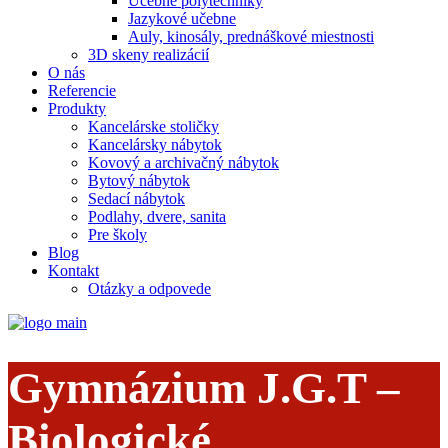
Učebne polytechniky
Jazykové učebne
Auly, kinosály, prednáškové miestnosti
3D skeny realizácií
O nás
Referencie
Produkty
Kancelárske stoličky
Kancelársky nábytok
Kovový a archivačný nábytok
Bytový nábytok
Sedací nábytok
Podlahy, dvere, sanita
Pre školy
Blog
Kontakt
Otázky a odpovede
Gymnázium J.G.T –
Biologické