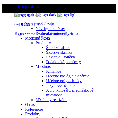
office@zoff.sk
0915 979 999
Interiérový dizajn
0918 699 915
Návrhy interiérov
Kyjevské námestie 9, Banská Bystrica
Realizácie interiérov
Moderná škola
Produkty
Školské tabule
Školské skrinky
Lavice a Stoličky
Didaktické pomôcky
Miestnosti
Knižnice
Učebne biológie a chémie
Učebne polytechniky
Jazykové učebne
Auly, kinosály, prednáškové
miestnosti
3D skeny realizácií
O nás
Referencie
Produkty