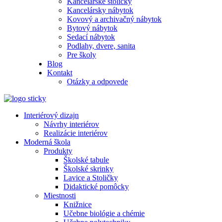
Kancelárske stoličky
Kancelársky nábytok
Kovový a archivačný nábytok
Bytový nábytok
Sedací nábytok
Podlahy, dvere, sanita
Pre školy
Blog
Kontakt
Otázky a odpovede
Interiérový dizajn
Návrhy interiérov
Realizácie interiérov
Moderná škola
Produkty
Školské tabule
Školské skrinky
Lavice a Stoličky
Didaktické pomôcky
Miestnosti
Knižnice
Učebne biológie a chémie