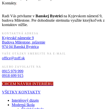
Kontakty
.
Radi Vás privítame v
Banskej Bystrici
na Kyjevskom námestí 9,
budova Milestone. Pre dohodnutie stretnutia využite ktorýkoľvek z
kontaktov nižšie.
KONTAKTNÁ ADRESA
Kyjevské námestie 9
Budova Milestone, prízemie
974 04 Banská Bystrica
VAŠE OTÁZKY SMERUJTE NA E-MAIL
office@zoff.sk
ALEBO ZAVOLAJTE NA
0915 979 999
0918 699 915
CHCEM NÁVRH INTERIÉRU
VŠETKY KONTAKTY
Interiérový dizajn
Moderná škola