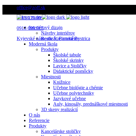
office@zoff.sk
0915 979 999
Interiérový dizajn
0918 699 915
Návrhy interiérov
Kyjevské námestie 9, Banská Bystrica
Realizácie interiérov
Moderná škola
Produkty
Školské tabule
Školské skrinky
Lavice a Stoličky
Didaktické pomôcky
Miestnosti
Knižnice
Učebne biológie a chémie
Učebne polytechniky
Jazykové učebne
Auly, kinosály, prednáškové miestnosti
3D skeny realizácií
O nás
Referencie
Produkty
Kancelárske stoličky