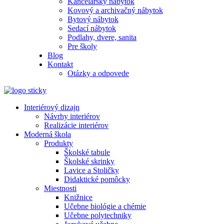
Kancelársky nábytok
Kovový a archivačný nábytok
Bytový nábytok
Sedací nábytok
Podlahy, dvere, sanita
Pre školy
Blog
Kontakt
Otázky a odpovede
Interiérový dizajn
Návrhy interiérov
Realizácie interiérov
Moderná škola
Produkty
Školské tabule
Školské skrinky
Lavice a Stoličky
Didaktické pomôcky
Miestnosti
Knižnice
Učebne biológie a chémie
Učebne polytechniky