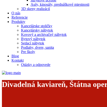
Jazykové učebne
Auly, kinosály, prednáškové miestnosti
3D skeny realizácií
O nás
Referencie
Produkty
Kancelárske stoličky
Kancelársky nábytok
Kovový a archivačný nábytok
Bytový nábytok
Sedací nábytok
Podlahy, dvere, sanita
Pre školy
Blog
Kontakt
Otázky a odpovede
Divadelná kaviareň, Štátna ope