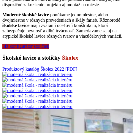
dispozičné zakreslenie projektu aj montáž na mieste.
Moderné školské lavice
ponúkame jednomiestne, alebo
dvojmiestne v rôznych prevedeniach a škály farieb. Rôznorodé
školské lavice
majú zváranú oceľovú konštrukciu, ktorá
zabezpečuje pevnosť a dlhú trvácnosť. Zameriavame sa aj na
atypické školské lavice rôznych tvarov a viacúčelových variácií.
3D konfigurátor stoličiek
Školské lavice a stoličky
Školex
Produktový katalóg Školex 2022 [PDF]