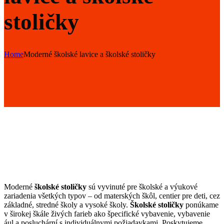
stoličky
Home
Moderné školské lavice a školské stoličky
Moderné
školské stoličky
sú vyvinuté pre školské a výukové
zariadenia všetkých typov – od materských škôl, centier pre deti, cez
základné, stredné školy a vysoké školy.
Školské stoličky
ponúkame
v širokej škále živých farieb ako špecifické vybavenie, vybavenie
ául a posluchární s individuálnymi požiadavkami. Poskytujeme