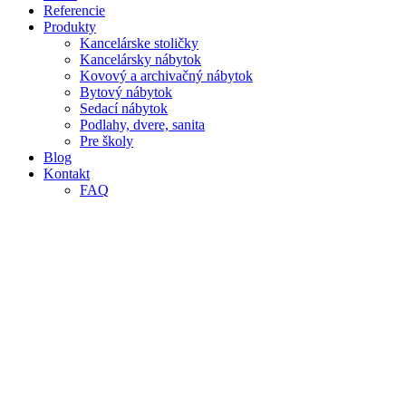
Referencie
Produkty
Kancelárske stoličky
Kancelársky nábytok
Kovový a archivačný nábytok
Bytový nábytok
Sedací nábytok
Podlahy, dvere, sanita
Pre školy
Blog
Kontakt
FAQ