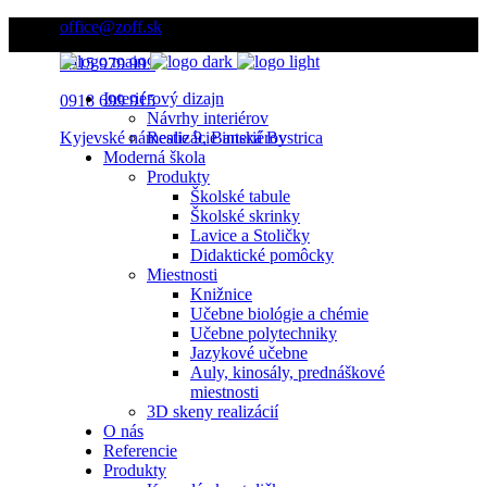
office@zoff.sk
0915 979 999
Interiérový dizajn
0918 699 915
Návrhy interiérov
Kyjevské námestie 9, Banská Bystrica
Realizácie interiérov
Moderná škola
Produkty
Školské tabule
Školské skrinky
Lavice a Stoličky
Didaktické pomôcky
Miestnosti
Knižnice
Učebne biológie a chémie
Učebne polytechniky
Jazykové učebne
Auly, kinosály, prednáškové
miestnosti
3D skeny realizácií
O nás
Referencie
Produkty