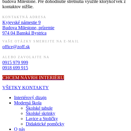
budova Milestone. Pre dohodnutie stretnutia využite ktorýkoľvek z
kontaktov nižšie.
KONTAKTNÁ ADRESA
Kyjevské námestie 9
Budova Milestone, prízemie
974 04 Banská Bystrica
VAŠE OTÁZKY SMERUJTE NA E-MAIL
office@zoff.sk
ALEBO ZAVOLAJTE NA
0915 979 999
0918 699 915
CHCEM NÁVRH INTERIÉRU
VŠETKY KONTAKTY
Interiérový dizajn
Moderná škola
Školské tabule
Školské skrinky
Lavice a Stoličky
Didaktické pomôcky
O nás