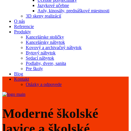
Učebne polytechniky
Jazykové učebne
Auly, kinosály, prednáškové miestnosti
3D skeny realizácií
O nás
Referencie
Produkty
Kancelárske stoličky
Kancelársky nábytok
Kovový a archivačný nábytok
Bytový nábytok
Sedací nábytok
Podlahy, dvere, sanita
Pre školy
Blog
Kontakt
Otázky a odpovede
Moderné školské
lavice a školské