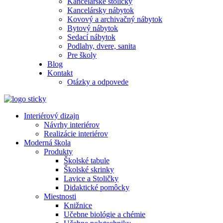
Kancelárske stoličky
Kancelársky nábytok
Kovový a archivačný nábytok
Bytový nábytok
Sedací nábytok
Podlahy, dvere, sanita
Pre školy
Blog
Kontakt
Otázky a odpovede
Interiérový dizajn
Návrhy interiérov
Realizácie interiérov
Moderná škola
Produkty
Školské tabule
Školské skrinky
Lavice a Stoličky
Didaktické pomôcky
Miestnosti
Knižnice
Učebne biológie a chémie