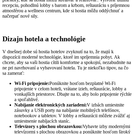
recepciu, pohodlnú lobby s barom a krbom, reštauráciu s príjemnou
atmosférou a wellness centrum, kde si hostia môžu oddýchnuť a
načerpať nové sily.
Dizajn hotela a technológie
V dnešnej dobe sú hostia hotelov zvyknutí na to, že majú k
dispozícii moderné technológie, ktoré im spríjemnia pobyt. Ak
chcete, aby sa vaši hostia cítili komfortne a spokojní, nezabudnite na
ne pri navrhovaní a vybavovaní hotela. Tu je niekoľko tipov, na čo
sa zamerať:
Wi-Fi pripojenie:
Ponúknite hosťom bezplatné Wi-Fi
pripojenie v celom hoteli, vrátane izieb, reštaurácie, lobby a
vonkajších priestorov. Dbajte na to, aby bolo pripojenie rýchle
a spoľahlivé.
Nabíjanie elektronických zariadení:
V izbách umiestnite
zásuvky a USB porty na nabíjanie mobilných telefónov,
notebookov a tabletov. V lobby a reštaurácii môžete zvážiť aj
umiestnenie nabíjacích staníc.
Televízory s plochou obrazovkou:
Vybavte izby modernými
televízormi s plochou obrazovkou a ponúknite hosťom široký