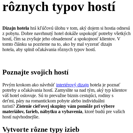
rôznych typov hostí
Dizajn hotela
hrá kľúčovú úlohu v tom, aký dojem si hostia odnesú
z pobytu. Dobre navrhnutý hotel dokáže uspokojiť potreby všetkých
hostí, čím sa zvyšuje jeho obsadenosť a spokojnosť klientov. V
tomto článku sa pozrieme na to, ako by mal vyzerať dizajn
hotela, aby splnil očakávania rôznych typov hostí.
Poznajte svojich hostí
Prvým krokom ako návrhúť
interiérový dizajn
hotela je poznať
potreby a očakávania hostí. Zamyslite sa nad tým, aký typ klientov
váš hotel oslovuje. Sú to prevažne biznis cestujúci, rodiny s
deťmi, páry na romantickom pobyte alebo individuálni
turisti?
Zistenie cieľovej skupiny vám pomôže pri výbere
materiálov, farieb, nábytku a vybavenia
, ktoré budú pre vašich
hostí najvhodnejšie.
Vytvorte rôzne typy izieb