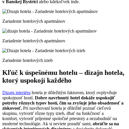
v Banskej Bystrici
alebo kdekoľvek inde.
Zariadenie hotelových apartmánov
Zariadenie hotelových apartmánov
Zariadenie hotelových izieb
Kľúč k úspešnému hotelu – dizajn hotela,
ktorý uspokojí každého
Dizajn interiéru
hotela je dôležitým faktorom, ktorý ovplyvňuje
spokojnosť hostí.
Dobre navrhnutý hotel dokáže uspokojiť
potreby rôznych typov hostí, čím sa zvyšuje jeho obsadenosť a
ziskovosť.
Pri navrhovaní hotela je dôležité poznať cieľovú
skupinu, vytvoriť rôzne typy izieb, dbať na funkčnosť a
komfort, vytvoriť príjemné spoločné priestory a nezabudnúť na
moderné technológie. Ak si neviete poradiť sami,
obráťte sa na
skúsených interiérových dizajnérov
a dosiahnite dokonalý