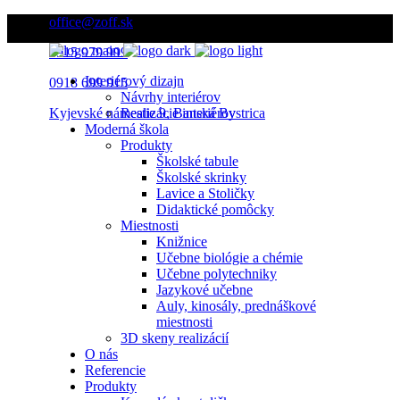
office@zoff.sk
0915 979 999
Interiérový dizajn
0918 699 915
Návrhy interiérov
Kyjevské námestie 9, Banská Bystrica
Realizácie interiérov
Moderná škola
Produkty
Školské tabule
Školské skrinky
Lavice a Stoličky
Didaktické pomôcky
Miestnosti
Knižnice
Učebne biológie a chémie
Učebne polytechniky
Jazykové učebne
Auly, kinosály, prednáškové
miestnosti
3D skeny realizácií
O nás
Referencie
Produkty