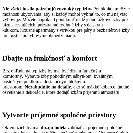
Nie všetci hostia potrebujú rovnaký typ izby.
Ponúknite im rôzne
možnosti ubytovania, aby si každý mohol vybrať to, čo mu najviac
vyhovuje. Môžete napríklad ponúknuť malé jednolôžkové izby pre
biznis cestujúcich, priestranné rodinné izby s detským
kútikom, luxusné apartmány s vírivkou pre páry a bezbariérové izby
pre hostí s pohybovými obmedzeniami.
Dbajte na funkčnosť a komfort
Bez ohľadu na typ izby by mal byť dizajn funkčný a
komfortný. Vybavte izby pohodlným nábytkom, kvalitným
posteľným prádlom a dostatočným úložným
priestorom.
Nezabudnite na detaily
, ako sú mäkké koberce, útulné
osvetlenie a dekorácie, ktoré dodajú izbám príjemnú atmosféru.
Vytvorte príjemné spoločné priestory
Okrem izieb by mal
dizajn hotela
zahŕňať aj príjemné spoločné
priestory, kde sa hostia môžu stretávať a relaxovať. Vytvorte útulnú