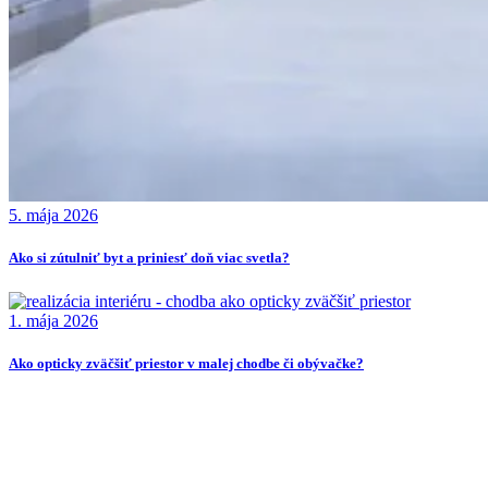
5. mája 2026
Ako si zútulniť byt a priniesť doň viac svetla?
1. mája 2026
Ako opticky zväčšiť priestor v malej chodbe či obývačke?