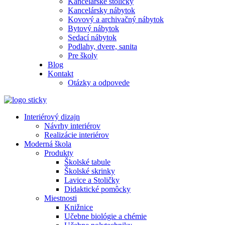
Kancelárske stoličky
Kancelársky nábytok
Kovový a archivačný nábytok
Bytový nábytok
Sedací nábytok
Podlahy, dvere, sanita
Pre školy
Blog
Kontakt
Otázky a odpovede
Interiérový dizajn
Návrhy interiérov
Realizácie interiérov
Moderná škola
Produkty
Školské tabule
Školské skrinky
Lavice a Stoličky
Didaktické pomôcky
Miestnosti
Knižnice
Učebne biológie a chémie