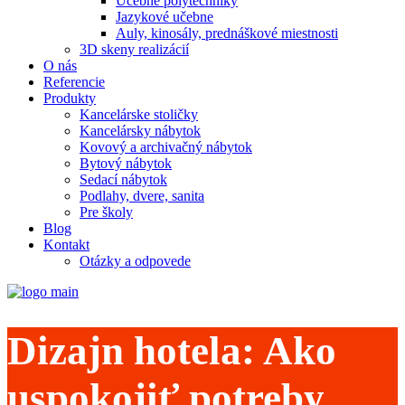
Učebne polytechniky
Jazykové učebne
Auly, kinosály, prednáškové miestnosti
3D skeny realizácií
O nás
Referencie
Produkty
Kancelárske stoličky
Kancelársky nábytok
Kovový a archivačný nábytok
Bytový nábytok
Sedací nábytok
Podlahy, dvere, sanita
Pre školy
Blog
Kontakt
Otázky a odpovede
Dizajn hotela: Ako
uspokojiť potreby