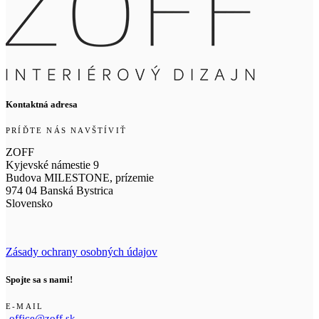
Kontaktná adresa
PRÍĎTE NÁS NAVŠTÍVIŤ
ZOFF
Kyjevské námestie 9
Budova MILESTONE, prízemie
974 04 Banská Bystrica
Slovensko
Zásady ochrany osobných údajov
Spojte sa s nami!
E-MAIL
office@zoff.sk