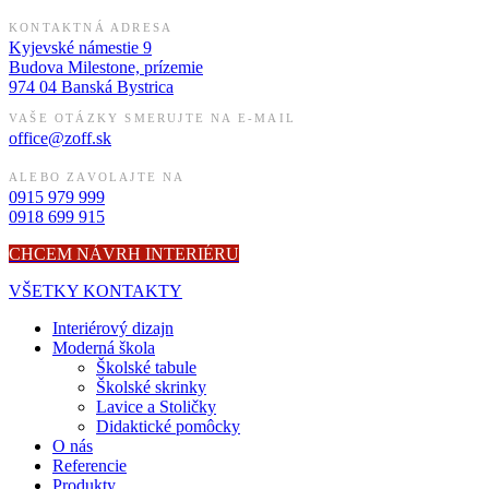
KONTAKTNÁ ADRESA
Kyjevské námestie 9
Budova Milestone, prízemie
974 04 Banská Bystrica
VAŠE OTÁZKY SMERUJTE NA E-MAIL
office@zoff.sk
ALEBO ZAVOLAJTE NA
0915 979 999
0918 699 915
CHCEM NÁVRH INTERIÉRU
VŠETKY KONTAKTY
Interiérový dizajn
Moderná škola
Školské tabule
Školské skrinky
Lavice a Stoličky
Didaktické pomôcky
O nás
Referencie
Produkty