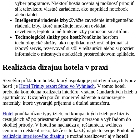
výber programov. Niektorí hostia ocenia aj možnosť pripojiť
si k televízoru vlastné zariadenie, ako napríklad notebook
alebo tablet.
Inteligentné riadenie izby:
Zvážte zavedenie inteligentného
riadenia izby, ktoré umožňuje hosťom ovládať
osvetlenie, teplotu a iné funkcie izby pomocou smartfónu.
Technologické služby pre hostí:
Ponúknite hosťom
technologické služby, ako napríklad možnosť objednať si
izbový servis, rezervovať si stôl v reštaurácii alebo si pozrieť
informácie o miestnych atrakciách prostredníctvom aplikácie.
Realizácia dizajnu hotela v praxi
Skvelým príkladom hotela, ktorý uspokojuje potreby rôznych typov
hostí je
Hotel Trinity rezort Sitno vo Vyhniach
. V tomto hoteli
prebehla kompletná realizácia interiéru, vrátane štandardných izieb a
apartmánov. Dizajnéri použili moderný nábytok a samozrejme
materiály, ktoré vytvárajú príjemnú a útulnú atmosféru.
Hotel
ponúka rôzne typy izieb, od kompaktných izieb pre biznis
cestujúcich až po priestranné apartmány s terasou a výhľadom do
okolitej prírody. V hoteli sa nachádza aj reštaurácia, wellness
centrum a detské ihrisko, takže si tu každý nájde to svoje. Podobnú
realizáciu interiérového dizajnu
je možné zrealizovať aj v
hoteli