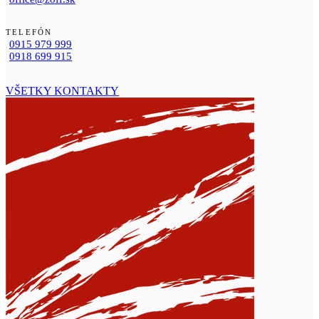
TELEFÓN
0915 979 999
0918 699 915
VŠETKY KONTAKTY