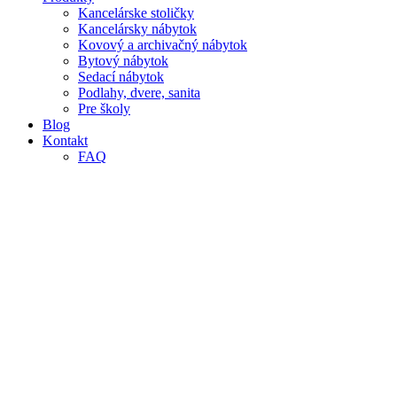
Kancelárske stoličky
Kancelársky nábytok
Kovový a archivačný nábytok
Bytový nábytok
Sedací nábytok
Podlahy, dvere, sanita
Pre školy
Blog
Kontakt
FAQ